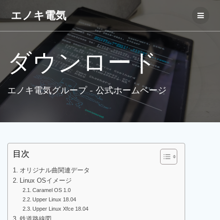
コ
エノキ電気
ン
テ
ン
ツ
ダウンロード
へ
ス
キ
ッ
エノキ電気グループ - 公式ホームページ
プ
目次
オリジナル曲関連データ
Linux OSイメージ
Caramel OS 1.0
Upper Linux 18.04
Upper Linux Xfce 18.04
鉄道路線図