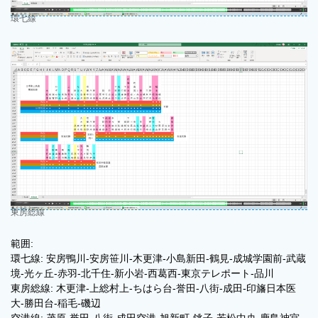
環七線
東房総線
範囲:
環七線: 安房鴨川-安房笹川-木更津-小島新田-鶴見-成城学園前-武蔵
境-光ヶ丘-赤羽-北千住-新小岩-西葛西-東京テレポート-品川
東房総線: 木更津-上総村上-ちはら台-誉田-八街-成田-印旛日本医
大-勝田台-稲毛-磯辺
空港線: 茂原-誉田-八街-成田空港-旭新町-銚子-若松中央-鹿島神宮