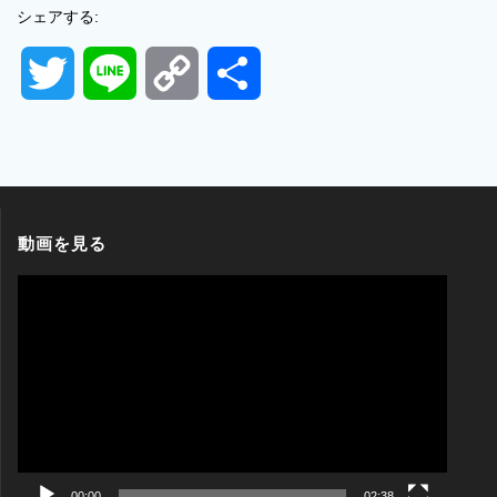
シェアする:
T
L
C
共
w
i
o
有
i
n
p
t
e
y
動画を見る
t
L
動
画
プ
e
i
レ
ー
r
n
ヤ
ー
k
00:00
02:38