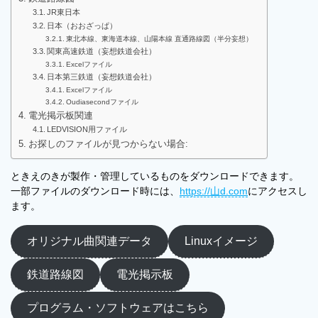
JR東日本
日本（おおざっぱ）
東北本線、東海道本線、山陽本線 直通路線図（半分妄想）
関東高速鉄道（妄想鉄道会社）
Excelファイル
日本第三鉄道（妄想鉄道会社）
Excelファイル
Oudiasecondファイル
電光掲示板関連
LEDVISION用ファイル
お探しのファイルが見つからない場合:
ときえのきが製作・管理しているものをダウンロードできます。
一部ファイルのダウンロード時には、
https://山d.com
にアクセスし
ます。
オリジナル曲関連データ
Linuxイメージ
鉄道路線図
電光掲示板
プログラム・ソフトウェアはこちら