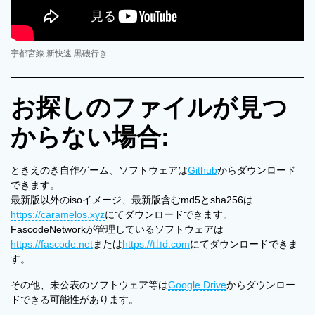
宇都宮線 新快速 黒磯行き
お探しのファイルが見つ
からない場合:
ときえのき自作ゲーム、ソフトウェアは
Github
からダウンロード
できます。
最新版以外のisoイメージ、最新版含むmd5とsha256は
https://caramelos.xyz
にてダウンロードできます。
FascodeNetworkが管理しているソフトウェアは
https://fascode.net
または
https://山d.com
にてダウンロードできま
す。
その他、未公表のソフトウェア等は
Google Drive
からダウンロー
ドできる可能性があります。