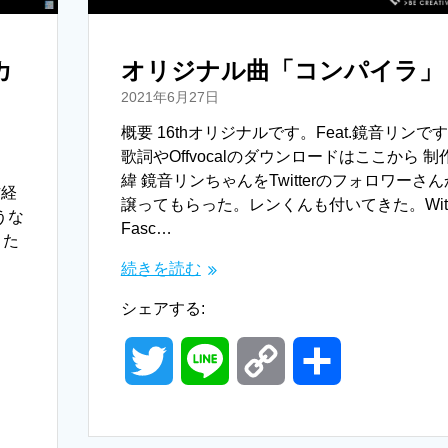
カ
オリジナル曲「コンパイラ」
2021年6月27日
概要 16thオリジナルです。Feat.鏡音リンで
歌詞やOffvocalのダウンロードはここから 制
。
緯 鏡音リンちゃんをTwitterのフォロワーさ
作経
譲ってもらった。レンくんも付いてきた。Wit
うな
Fasc…
。た
続きを読む
シェアする:
T
L
C
共
w
i
o
有