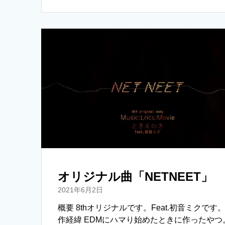
i
n
p
t
e
y
t
L
e
i
r
n
k
オリジナル曲「NETNEET」
2021年6月2日
概要 8thオリジナルです。Feat.初音ミクです。
作経緯 EDMにハマり始めたときに作ったやつ