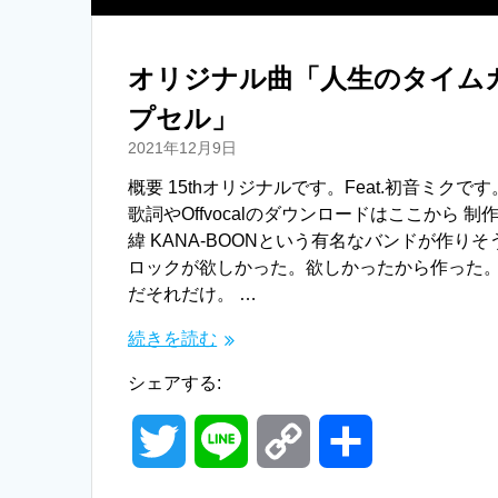
k
オリジナル曲「人生のタイム
プセル」
2021年12月9日
概要 15thオリジナルです。Feat.初音ミクです
歌詞やOffvocalのダウンロードはここから 制
緯 KANA-BOONという有名なバンドが作りそ
ロックが欲しかった。欲しかったから作った
だそれだけ。 …
続きを読む
シェアする:
T
L
C
共
w
i
o
有