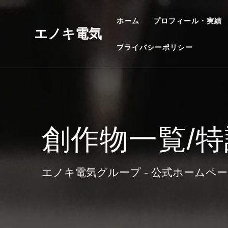
コ
ン
ホーム
プロフィール・実績
テ
エノキ電気
ン
プライバシーポリシー
ツ
へ
ス
キ
ッ
プ
創作物一覧/
エノキ電気グループ - 公式ホームペ