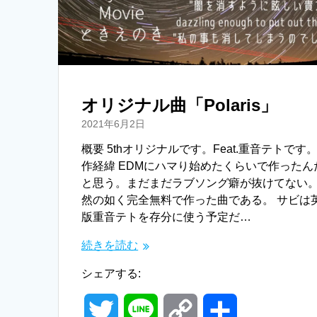
r
n
k
オリジナル曲「Polaris」
2021年6月2日
概要 5thオリジナルです。Feat.重音テトです。
作経緯 EDMにハマり始めたくらいで作ったん
と思う。まだまだラブソング癖が抜けてない
然の如く完全無料で作った曲である。 サビは
版重音テトを存分に使う予定だ…
続きを読む
シェアする:
T
L
C
共