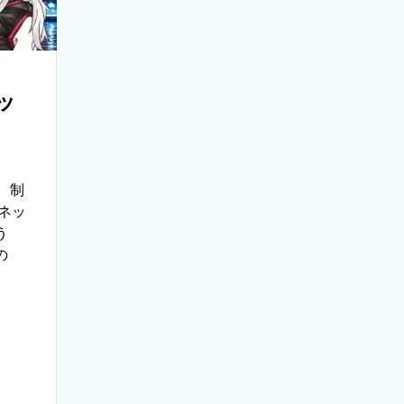
ッ
。 制
ネッ
う
の