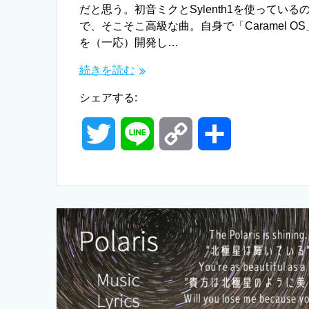
だと思う。初音ミクとSylenth1を使っている
で、そこそこ高級な曲。自身で「Caramel OS
を（一応）開発し…
続きを読む
シェアする:
T
L
C
共
w
i
o
有
i
n
p
t
e
y
t
L
e
i