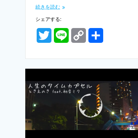
続きを読む
シェアする:
T
L
C
共
w
i
o
有
i
n
p
t
e
y
t
L
e
i
r
n