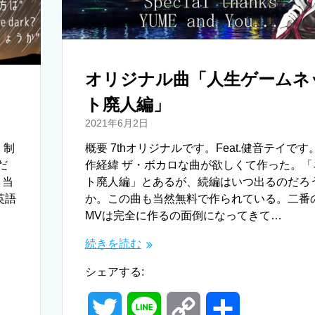
k
オリジナル曲「人生ゲームネ
ト廃人編」
2021年6月2日
 制
概要 7thオリジナルです。Feat.健音テイです
だ
作経緯 ザ・ボカロな曲が欲しくて作った。「
。当
ト廃人編」とあるが、続編はいつ出るのだろ
英語
か。この曲も当然無料で作られている。二番
MVは完全に作るの面倒になってきて…
続きを読む
シェアする:
T
L
C
共