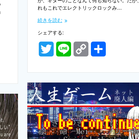
が、ギターのことなんて何も知らない。だが
の
れもこれでエレクトリックロックみ…
」
続きを読む
シェアする:
T
L
C
共
w
i
o
有
i
n
p
t
e
y
t
L
e
i
r
n