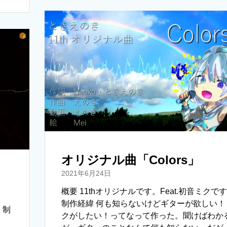
i
n
p
t
e
y
t
L
e
i
r
n
k
オリジナル曲「Colors」
2021年6月24日
概要 11thオリジナルです。Feat.初音ミクで
制作経緯 何も知らないけどギターが欲しい！
 制
クがしたい！ってなって作った。聞けばわか
。