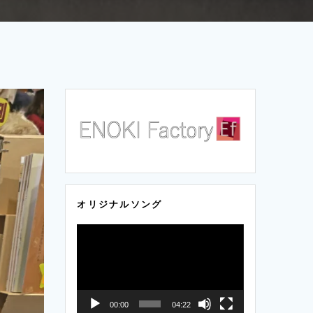
オリジナルソング
動
画
プ
レ
ー
00:00
04:22