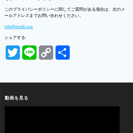
このプライバシーポリシーに関してご質問がある場合は、次のメ
ールアドレスまでお問い合わせください。
info@enoki.xyz
シェアする:
T
L
C
共
w
i
o
有
i
n
p
t
e
y
動画を見る
動
t
L
画
プ
e
i
レ