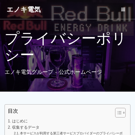
コ
エノキ電気
ン
テ
ン
ツ
プライバシーポリ
へ
ス
キ
シー
ッ
プ
エノキ電気グループ - 公式ホームページ
目次
はじめに
収集するデータ
本サービスが利用する第三者サービスプロバイダーのプライバシーポ