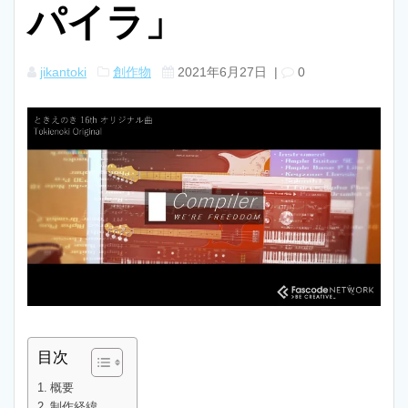
パイラ」
jikantoki
創作物
2021年6月27日
|
0
目次
概要
制作経緯