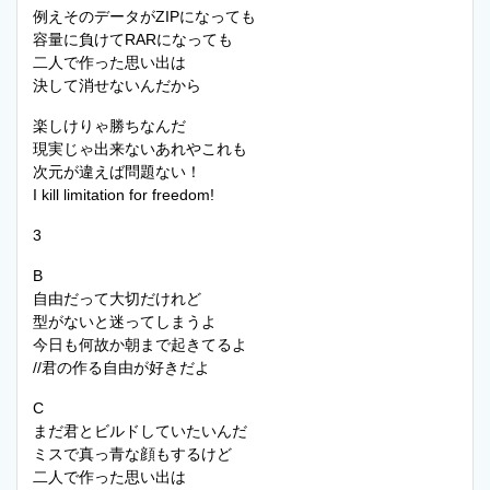
例えそのデータがZIPになっても
容量に負けてRARになっても
二人で作った思い出は
決して消せないんだから
楽しけりゃ勝ちなんだ
現実じゃ出来ないあれやこれも
次元が違えば問題ない！
I kill limitation for freedom!
3
B
自由だって大切だけれど
型がないと迷ってしまうよ
今日も何故か朝まで起きてるよ
//君の作る自由が好きだよ
C
まだ君とビルドしていたいんだ
ミスで真っ青な顔もするけど
二人で作った思い出は