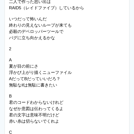
二人で作った思い出は
RAID5（レイドファイブ）しているから
いつだって怖いんだ
終わりの見えないループが来ても
必殺のデベロッパーツールで
バグに立ち向かえるかな
2
A
夏が目の前にさ
浮かび上がり描くニューファイル
AだってBだっていいだろ？
無駄なifは無駄に書きたい
B
君のコードわからないけれど
なぜか意図は伝わってくるよ
君の文字は意味不明だけど
赤い糸は切らないでくれよ
C