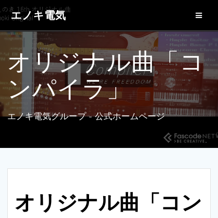
コ
エノキ電気
ン
テ
ン
ツ
オリジナル曲「コ
へ
ス
キ
ンパイラ」
ッ
プ
エノキ電気グループ - 公式ホームページ
オリジナル曲「コン