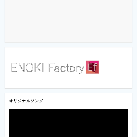
オリジナルソング
動
画
プ
レ