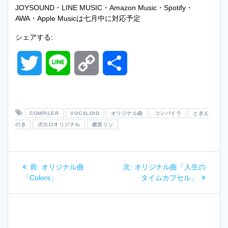
JOYSOUND・LINE MUSIC・Amazon Music・Spotify・
AWA・Apple Musicは七月中に対応予定
シェアする:
T
L
C
共
w
i
o
有
i
n
p
COMPILER
VOCALOID
オリジナル曲
コンパイラ
ときえ
のき
ボカロオリジナル
鏡音リン
t
e
y
投
t
L
過
次
前:
オリジナル曲
次:
オリジナル曲「人生の
稿
去
の
「Colors」
タイムカプセル」
e
i
の
投
ナ
投
稿:
稿:
r
n
ビ