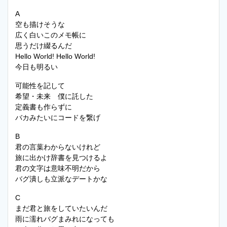
A
空も描けそうな
広く白いこのメモ帳に
思うだけ綴るんだ
Hello World! Hello World!
今日も明るい
可能性を記して
希望・未来 僕に託した
定義書も作らずに
バカみたいにコードを繋げ
B
君の言葉わからないけれど
旅に出かけ辞書を見つけるよ
君の文字は意味不明だから
バグ潰しも立派なデートかな
C
まだ君と旅をしていたいんだ
雨に濡れバグまみれになっても