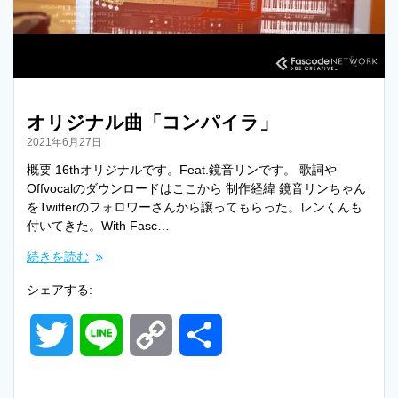
r
n
k
オリジナル曲「コンパイラ」
2021年6月27日
概要 16thオリジナルです。Feat.鏡音リンです。 歌詞や
Offvocalのダウンロードはここから 制作経緯 鏡音リンちゃん
をTwitterのフォロワーさんから譲ってもらった。レンくんも
付いてきた。With Fasc…
続きを読む
シェアする:
T
L
C
共
w
i
o
有