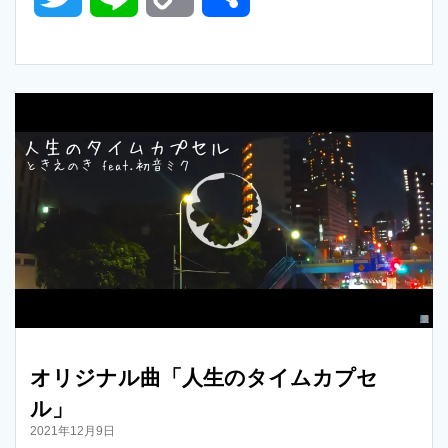
w
i
o
有
i
n
p
t
e
y
t
L
e
i
r
n
k
オリジナル曲「人生のタイムカプセ
ル」
2021年12月9日