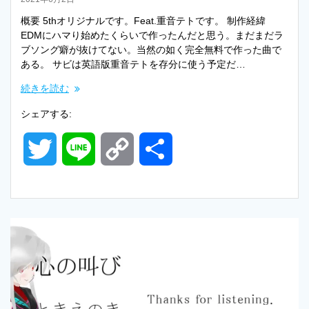
概要 5thオリジナルです。Feat.重音テトです。 制作経緯
EDMにハマり始めたくらいで作ったんだと思う。まだまだラ
ブソング癖が抜けてない。当然の如く完全無料で作った曲で
ある。 サビは英語版重音テトを存分に使う予定だ…
続きを読む
シェアする:
T
L
C
共
w
i
o
有
i
n
p
t
e
y
t
L