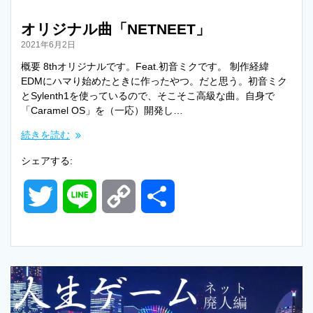
オリジナル曲「NETNEET」
2021年6月2日
概要 8thオリジナルです。Feat.初音ミクです。 制作経緯
EDMにハマり始めたときに作ったやつ。だと思う。初音ミク
とSylenth1を使っているので、そこそこ高級な曲。自身で
「Caramel OS」を（一応）開発し…
続きを読む
シェアする:
T
L
C
共
w
i
o
有
i
n
p
t
e
y