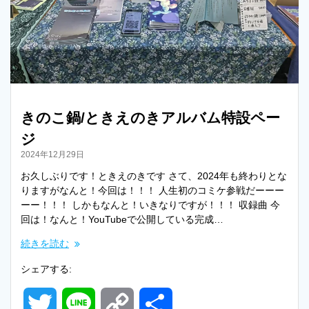
きのこ鍋/ときえのきアルバム特設ペー
ジ
2024年12月29日
お久しぶりです！ときえのきです さて、2024年も終わりとな
りますがなんと！今回は！！！ 人生初のコミケ参戦だーーー
ーー！！！ しかもなんと！いきなりですが！！！ 収録曲 今
回は！なんと！YouTubeで公開している完成…
続きを読む
シェアする:
T
L
C
共