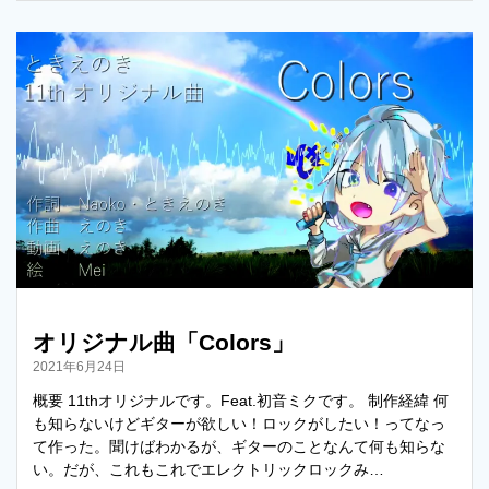
i
n
p
t
e
y
t
L
e
i
r
n
k
オリジナル曲「Colors」
2021年6月24日
概要 11thオリジナルです。Feat.初音ミクです。 制作経緯 何
も知らないけどギターが欲しい！ロックがしたい！ってなっ
て作った。聞けばわかるが、ギターのことなんて何も知らな
い。だが、これもこれでエレクトリックロックみ…