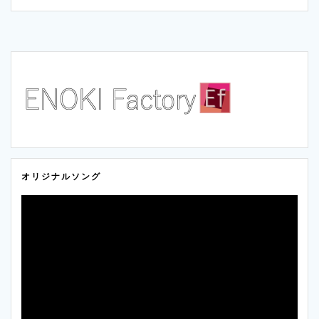
i
n
p
t
e
y
t
L
e
i
r
n
オリジナルソング
k
動
画
プ
レ
ー
ヤ
ー