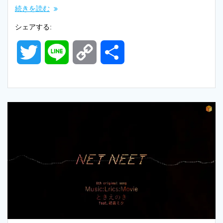
続きを読む
シェアする:
T
L
C
共
w
i
o
有
i
n
p
t
e
y
t
L
e
i
r
n
k