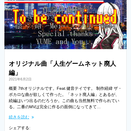
t
L
e
i
r
n
k
オリジナル曲「人生ゲームネット廃人
編」
2021年6月2日
概要 7thオリジナルです。Feat.健音テイです。 制作経緯 ザ・
ボカロな曲が欲しくて作った。「ネット廃人編」とあるが、
続編はいつ出るのだろうか。この曲も当然無料で作られてい
る。二番のMVは完全に作るの面倒になってきて…
続きを読む
シェアする: