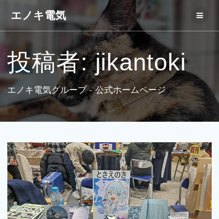
コ
エノキ電気
ン
テ
ン
ツ
投稿者:
jikantoki
へ
ス
キ
ッ
エノキ電気グループ - 公式ホームページ
プ