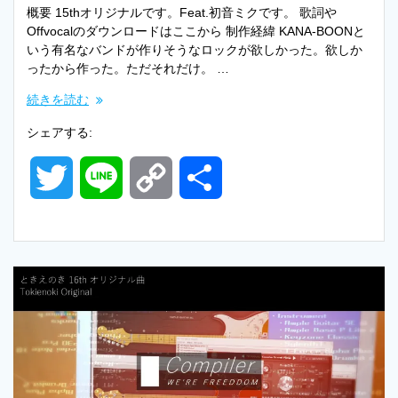
概要 15thオリジナルです。Feat.初音ミクです。 歌詞や
Offvocalのダウンロードはここから 制作経緯 KANA-BOONと
いう有名なバンドが作りそうなロックが欲しかった。欲しか
ったから作った。ただそれだけ。 …
続きを読む
シェアする:
T
L
C
共
w
i
o
有
i
n
p
t
e
y
t
L
e
i