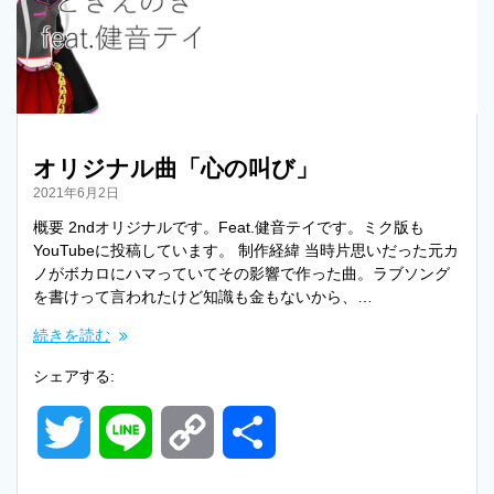
e
i
r
n
k
オリジナル曲「心の叫び」
2021年6月2日
概要 2ndオリジナルです。Feat.健音テイです。ミク版も
YouTubeに投稿しています。 制作経緯 当時片思いだった元カ
ノがボカロにハマっていてその影響で作った曲。ラブソング
を書けって言われたけど知識も金もないから、…
続きを読む
シェアする:
T
L
C
共
w
i
o
有