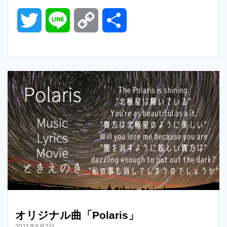
T
L
C
共
w
i
o
有
i
n
p
t
e
y
t
L
e
i
r
n
k
オリジナル曲「Polaris」
2021年6月2日