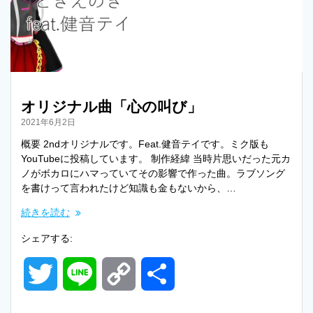
e
i
r
n
k
オリジナル曲「心の叫び」
2021年6月2日
概要 2ndオリジナルです。Feat.健音テイです。ミク版も
YouTubeに投稿しています。 制作経緯 当時片思いだった元カ
ノがボカロにハマっていてその影響で作った曲。ラブソング
を書けって言われたけど知識も金もないから、…
続きを読む
シェアする:
T
L
C
共
w
i
o
有