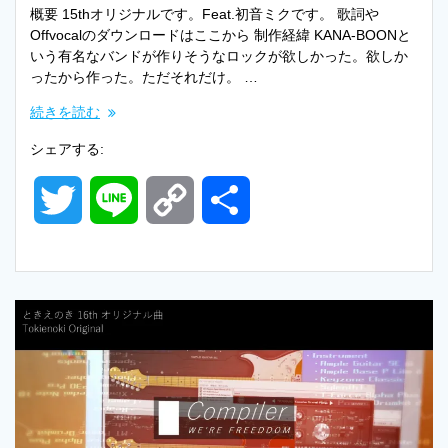
概要 15thオリジナルです。Feat.初音ミクです。 歌詞や
Offvocalのダウンロードはここから 制作経緯 KANA-BOONと
いう有名なバンドが作りそうなロックが欲しかった。欲しか
ったから作った。ただそれだけ。 …
続きを読む
シェアする:
T
L
C
共
w
i
o
有
i
n
p
t
e
y
t
L
e
i