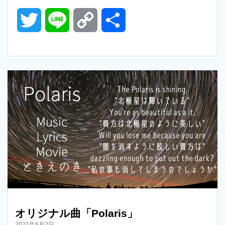
T
L
C
共
w
i
o
有
i
n
p
t
e
y
t
L
e
i
r
n
k
オリジナル曲「Polaris」
2021年6月2日