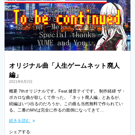
t
L
e
i
r
n
k
オリジナル曲「人生ゲームネット廃人
編」
2021年6月2日
概要 7thオリジナルです。Feat.健音テイです。 制作経緯 ザ・
ボカロな曲が欲しくて作った。「ネット廃人編」とあるが、
続編はいつ出るのだろうか。この曲も当然無料で作られてい
る。二番のMVは完全に作るの面倒になってきて…
続きを読む
シェアする: