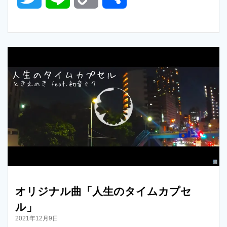
w
i
o
有
i
n
p
t
e
y
t
L
e
i
r
n
k
オリジナル曲「人生のタイムカプセ
ル」
2021年12月9日