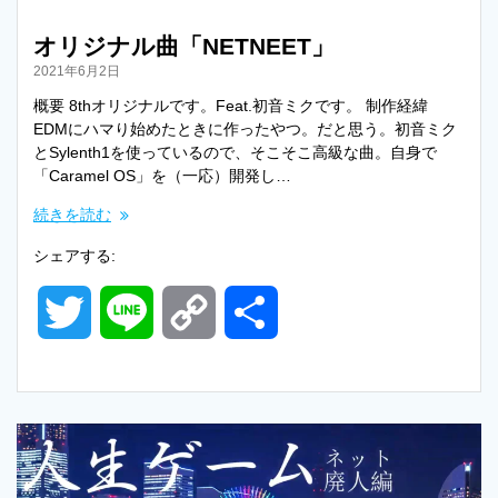
オリジナル曲「NETNEET」
2021年6月2日
概要 8thオリジナルです。Feat.初音ミクです。 制作経緯
EDMにハマり始めたときに作ったやつ。だと思う。初音ミク
とSylenth1を使っているので、そこそこ高級な曲。自身で
「Caramel OS」を（一応）開発し…
続きを読む
シェアする:
T
L
C
共
w
i
o
有
i
n
p
t
e
y