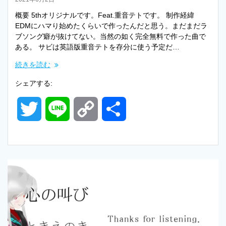
概要 5thオリジナルです。Feat.重音テトです。 制作経緯
EDMにハマり始めたくらいで作ったんだと思う。まだまだラ
ブソング癖が抜けてない。当然の如く完全無料で作った曲で
ある。 サビは英語版重音テトを存分に使う予定だ…
続きを読む
シェアする:
T
L
C
共
w
i
o
有
i
n
p
t
e
y
t
L