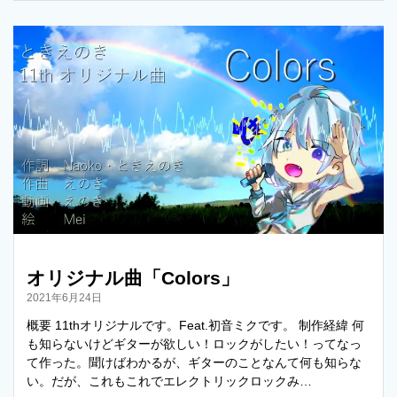
i
n
p
t
e
y
t
L
e
i
r
n
k
オリジナル曲「Colors」
2021年6月24日
概要 11thオリジナルです。Feat.初音ミクです。 制作経緯 何
も知らないけどギターが欲しい！ロックがしたい！ってなっ
て作った。聞けばわかるが、ギターのことなんて何も知らな
い。だが、これもこれでエレクトリックロックみ…