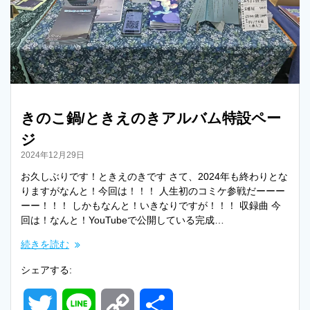
きのこ鍋/ときえのきアルバム特設ペー
ジ
2024年12月29日
お久しぶりです！ときえのきです さて、2024年も終わりとな
りますがなんと！今回は！！！ 人生初のコミケ参戦だーーー
ーー！！！ しかもなんと！いきなりですが！！！ 収録曲 今
回は！なんと！YouTubeで公開している完成…
続きを読む
シェアする:
T
L
C
共