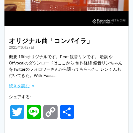
r
n
k
オリジナル曲「コンパイラ」
2021年6月27日
概要 16thオリジナルです。Feat.鏡音リンです。 歌詞や
Offvocalのダウンロードはここから 制作経緯 鏡音リンちゃん
をTwitterのフォロワーさんから譲ってもらった。レンくんも
付いてきた。With Fasc…
続きを読む
シェアする:
T
L
C
共
w
i
o
有