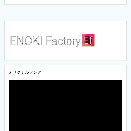
i
n
p
t
e
y
t
L
e
i
r
n
オリジナルソング
k
動
画
プ
レ
ー
ヤ
ー