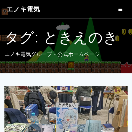
コ
エノキ電気
ン
テ
ン
ツ
タグ:
ときえのき
へ
ス
キ
ッ
エノキ電気グループ - 公式ホームページ
プ