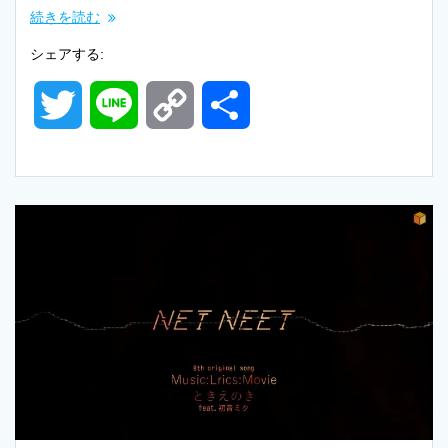
続きを読む
シェアする:
T
L
C
共
w
i
o
有
i
n
p
t
e
y
t
L
e
i
r
n
k