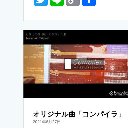
w
i
o
有
i
n
p
t
e
y
t
L
e
i
r
n
k
オリジナル曲「コンパイラ」
2021年6月27日