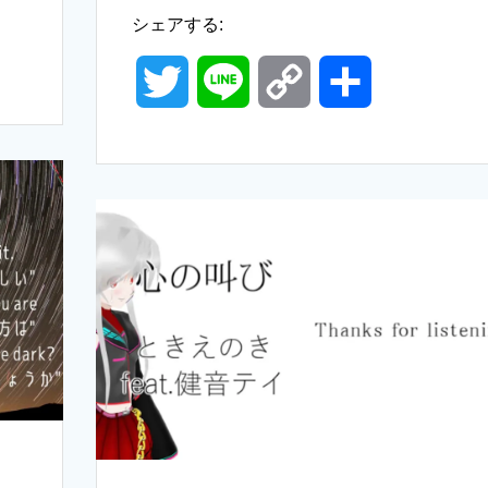
シェアする:
T
L
C
共
w
i
o
有
i
n
p
t
e
y
t
L
e
i
r
n
k