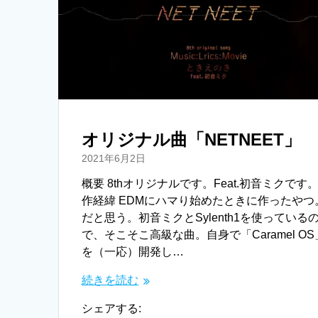
e
i
r
n
k
オリジナル曲「NETNEET」
2021年6月2日
概要 8thオリジナルです。Feat.初音ミクです。
作経緯 EDMにハマり始めたときに作ったやつ
だと思う。初音ミクとSylenth1を使っている
で、そこそこ高級な曲。自身で「Caramel OS
を（一応）開発し…
続きを読む
シェアする: