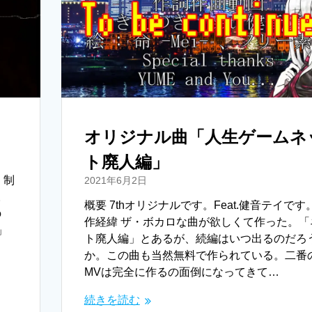
e
i
r
n
k
オリジナル曲「人生ゲームネ
ト廃人編」
 制
2021年6月2日
。
概要 7thオリジナルです。Feat.健音テイです
の
作経緯 ザ・ボカロな曲が欲しくて作った。「
」
ト廃人編」とあるが、続編はいつ出るのだろ
か。この曲も当然無料で作られている。二番
MVは完全に作るの面倒になってきて…
続きを読む