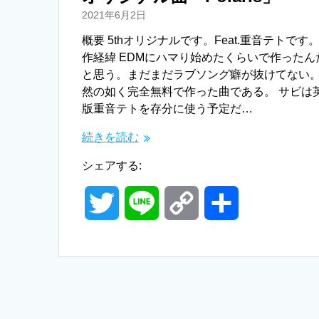
2021年6月2日
概要 5thオリジナルです。Feat.重音テトです。
作経緯 EDMにハマり始めたくらいで作ったん
と思う。まだまだラブソング癖が抜けてない
然の如く完全無料で作った曲である。 サビは
版重音テトを存分に使う予定だ…
続きを読む
シェアする:
T
L
C
共
w
i
o
有
i
n
p
t
e
y