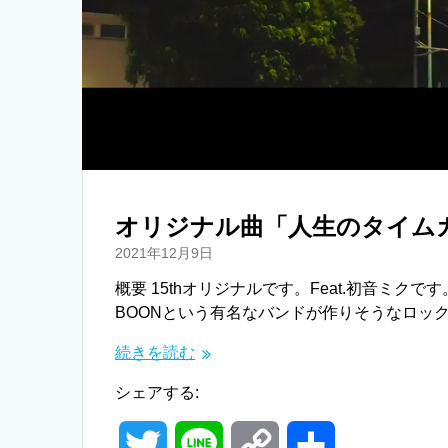
オリジナル曲「人生のタイム
2021年12月9日
概要 15thオリジナルです。Feat.初音ミクです
BOONという有名なバンドが作りそうなロッ
続きを読む
シェアする:
T
L
C
共