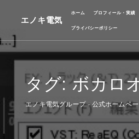
コ
ン
ホーム
プロフィール・実績
テ
エノキ電気
ン
プライバシーポリシー
ツ
へ
ス
キ
ッ
プ
タグ:
ボカロ
エノキ電気グループ - 公式ホームペ