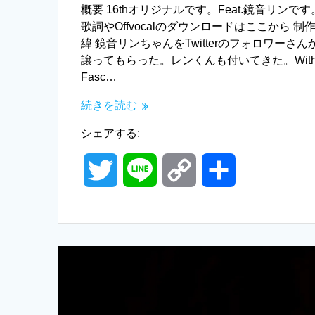
概要 16thオリジナルです。Feat.鏡音リンです
歌詞やOffvocalのダウンロードはここから 制
緯 鏡音リンちゃんをTwitterのフォロワーさん
譲ってもらった。レンくんも付いてきた。Wit
Fasc…
続きを読む
シェアする:
T
L
C
共
w
i
o
有
i
n
p
t
e
y
t
L