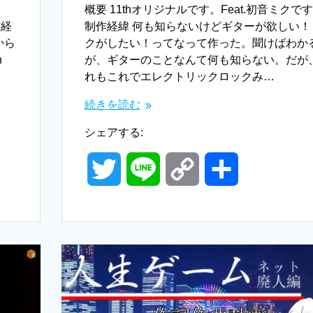
。
概要 11thオリジナルです。Feat.初音ミクで
作経
制作経緯 何も知らないけどギターが欲しい！
から
クがしたい！ってなって作った。聞けばわか
h
が、ギターのことなんて何も知らない。だが
れもこれでエレクトリックロックみ…
続きを読む
シェアする:
T
L
C
共
w
i
o
有
i
n
p
t
e
y
t
L