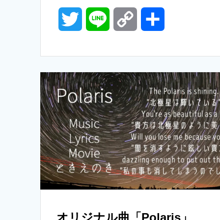
T
L
C
共
w
i
o
有
i
n
p
t
e
y
t
L
e
i
r
n
k
オリジナル曲「Polaris」