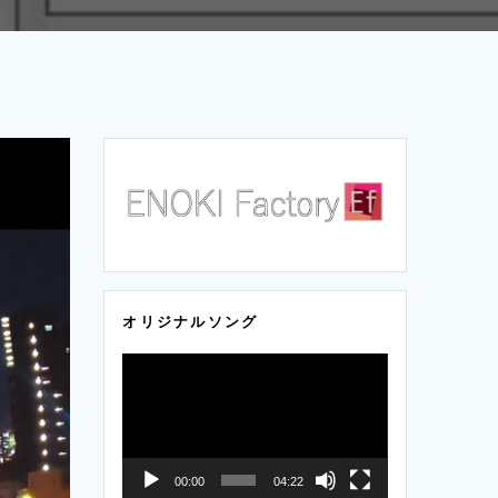
オリジナルソング
動
画
プ
レ
ー
00:00
04:22