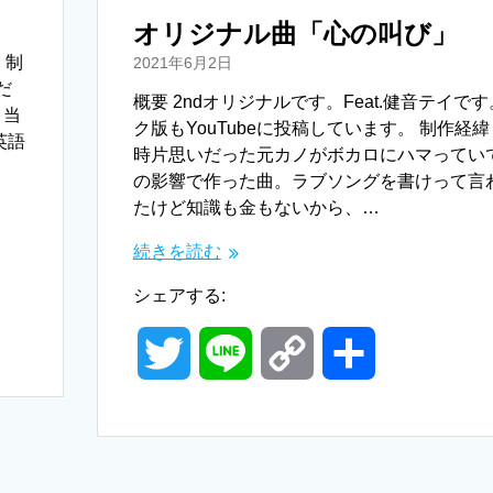
オリジナル曲「心の叫び」
 制
2021年6月2日
だ
概要 2ndオリジナルです。Feat.健音テイで
。当
ク版もYouTubeに投稿しています。 制作経緯
英語
時片思いだった元カノがボカロにハマってい
の影響で作った曲。ラブソングを書けって言
たけど知識も金もないから、…
続きを読む
シェアする:
T
L
C
共
w
i
o
有
i
n
p